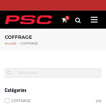
COFFRAGE
Accueil
COFFRAGE
Recherche
Search content
Catégories
Catégories
COFFRAGE
(45)