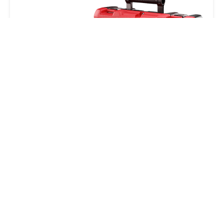
VUE RAPIDE
ENS. MARTEAU ROTATIF SDS 1” (BATT 5AMP)