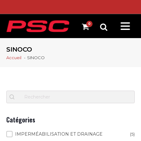
SINOCO
Accueil
SINOCO
Recherche
Search content
Catégories
Catégories
IMPERMÉABILISATION ET DRAINAGE
(5)