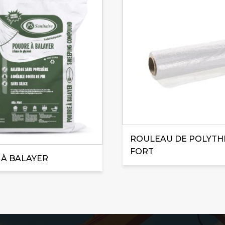
a
plusieurs
variations.
Les
options
peuvent
être
choisies
sur
la
page
ROULEAU DE POLYTH
du
FORT
produit
À BALAYER