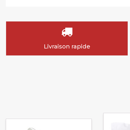
Livraison rapide
Ce
Ce
produit
produit