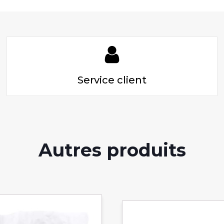
Service client
Autres produits
Ce
produit