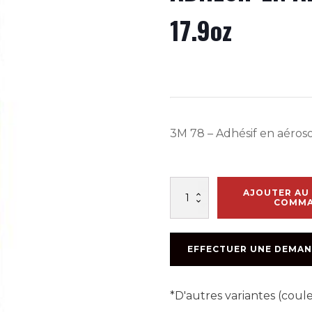
17.9oz
3M 78 – Adhésif en aéros
quantité
AJOUTER AU 
de
COMM
ADHESIF
EN
AÉROSOL
EFFECTUER UNE DEMAN
POUR
ISOLANT
#78
*D'autres variantes (cou
17.9oz