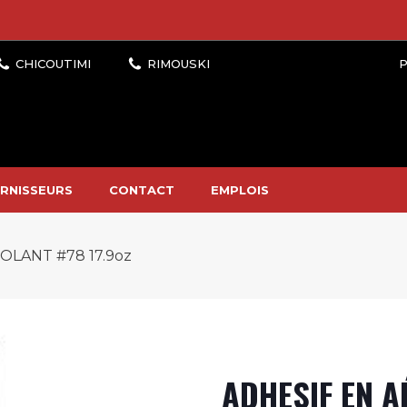
P
RNISSEURS
CONTACT
EMPLOIS
OLANT #78 17.9oz
ADHESIF EN 