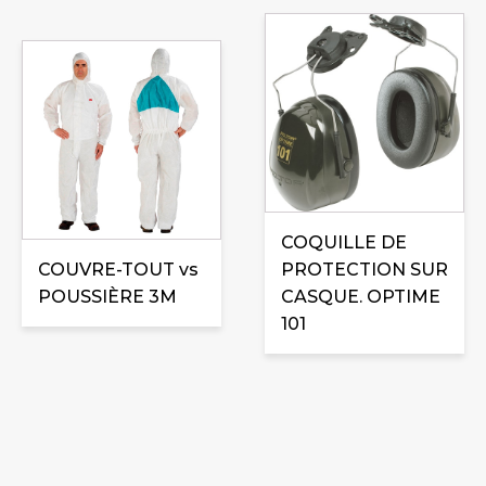
Ce
produit
a
plusieurs
variations.
Les
options
peuvent
COQUILLE DE
être
COUVRE-TOUT vs
PROTECTION SUR
choisies
POUSSIÈRE 3M
CASQUE. OPTIME
sur
101
la
page
du
produit