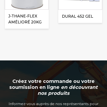
options
peuvent
J-THANE-FLEX
être
DURAL 452 GEL
AMÉLIORÉ 20KG
choisies
sur
la
page
du
produit
Créez votre commande ou votre
soumission en ligne
en découvrant
nos produits
Informez-vous auprès de nos représentants pour