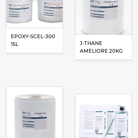
EPOXY-SCEL-300
J-THANE
15L
AMELIORE 20KG
Ce
produit
a
plusieurs
variations.
Les