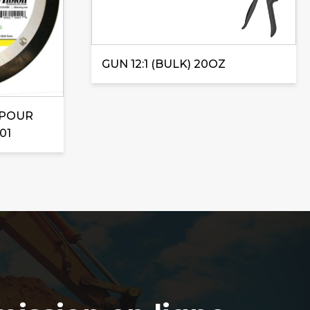
GUN 12:1 (BULK) 20OZ
 POUR
01