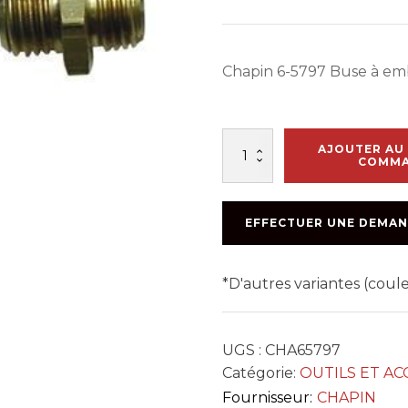
Chapin 6-5797 Buse à emb
quantité
AJOUTER AU 
de
COMM
BEC
6-
5797
EFFECTUER UNE DEMAN
0.5GPM
*D'autres variantes (cou
UGS :
CHA65797
Catégorie:
OUTILS ET AC
Fournisseur:
CHAPIN