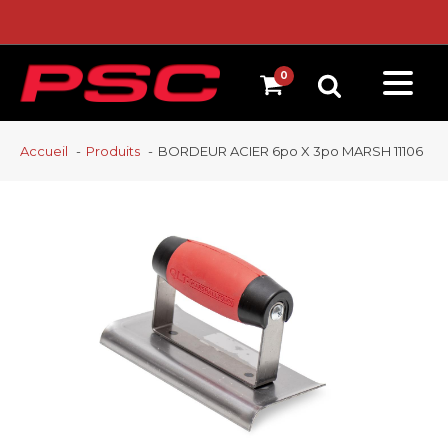
Accueil
Produits
BORDEUR ACIER 6po X 3po MARSH 11106