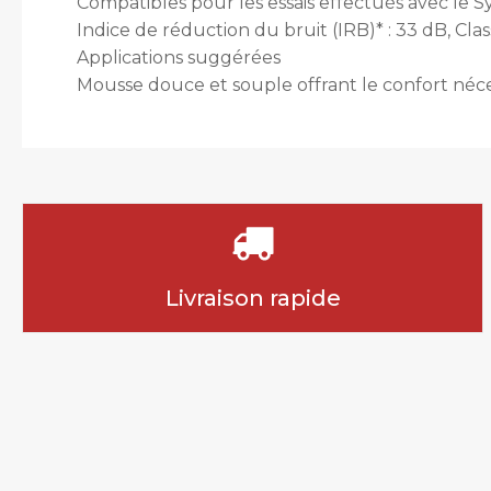
Compatibles pour les essais effectués avec le
Indice de réduction du bruit (IRB)* : 33 dB, Cla
Applications suggérées
Mousse douce et souple offrant le confort néce
Livraison rapide