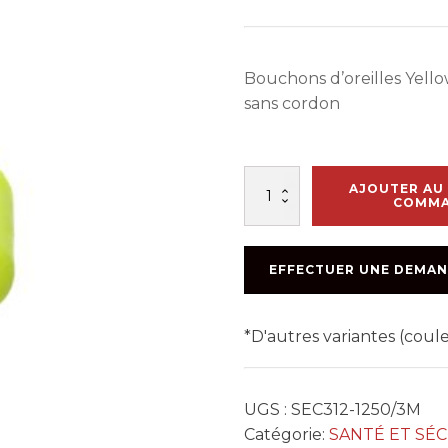
Bouchons d’oreilles Yello
sans cordon
quantité
AJOUTER AU 
de
COMM
BOUCHONS
D'OREILLES
EARSOFT/BTE.200
EFFECTUER UNE DEMAN
*D'autres variantes (cou
UGS :
SEC312-1250/3M
Catégorie:
SANTÉ ET SÉ