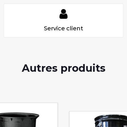
Service client
Autres produits
Ce
produit