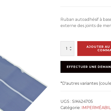
Ruban autoadhésif à bas
externe des joints de me
quantité
AJOUTER AU 
de
COMM
BTE
SIKAPROOF
EX
EFFECTUER UNE DEMAN
TAPE-
150
(4X20M)
*D'autres variantes (cou
UGS :
SIK424705
Catégorie:
IMPERMÉABIL