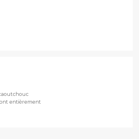
 caoutchouc
 sont entièrement