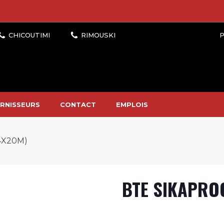
P
RNISSEURS
CONTACT
EMPLOIS
4X20M)
BTE SIKAPROO