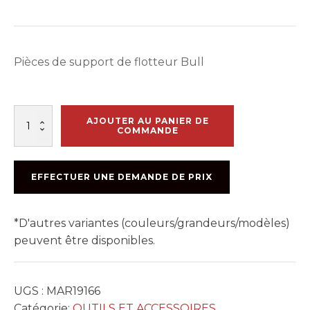
Pièces de support de flotteur Bull
quantité
AJOUTER AU PANIER DE
de
COMMANDE
BULL
FLOAT
BRACKET
EFFECTUER UNE DEMANDE DE PRIX
ASSEMBLY
*D'autres variantes (couleurs/grandeurs/modèles)
peuvent être disponibles.
UGS :
MAR19166
Catégorie:
OUTILS ET ACCESSOIRES