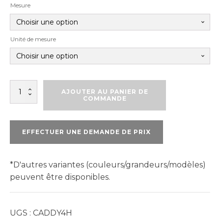
Mesure
Unité de mesure
quantité
AJOUTER AU PANIER DE
de
COMMANDE
CADDY
4H
EFFECTUER UNE DEMANDE DE PRIX
*D'autres variantes (couleurs/grandeurs/modèles)
peuvent être disponibles.
UGS :
CADDY4H