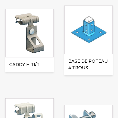
Ce
produit
a
plusieurs
variations.
Les
options
peuvent
BASE DE POTEAU
être
CADDY H-TI/T
4 TROUS
choisies
sur
la
page
du
produit