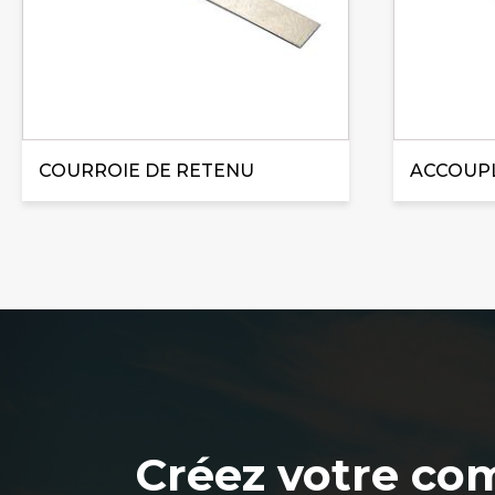
peuvent
être
choisies
sur
la
page
COURROIE DE RETENU
ACCOUP
du
produit
Créez votre co