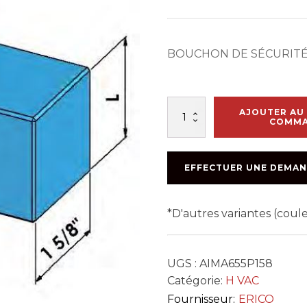
BOUCHON DE SÉCURITÉ
quantité
AJOUTER AU 
de
COMM
CAP
CANTRUSS
PLASTIQUE
EFFECTUER UNE DEMAN
1-
5/8
*D'autres variantes (cou
UGS :
AIMA655P158
Catégorie:
H VAC
Fournisseur:
ERICO