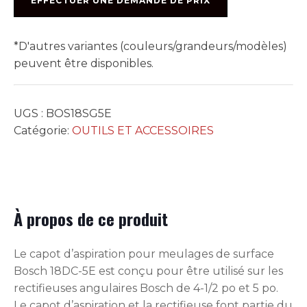
EFFECTUER UNE DEMANDE DE PRIX
RECTIFIEUSE
5”
*D'autres variantes (couleurs/grandeurs/modèles)
peuvent être disponibles.
UGS :
BOS18SG5E
Catégorie:
OUTILS ET ACCESSOIRES
À propos de ce produit
Le capot d’aspiration pour meulages de surface
Bosch 18DC-5E est conçu pour être utilisé sur les
rectifieuses angulaires Bosch de 4-1/2 po et 5 po.
Le capot d’aspiration et la rectifieuse font partie du