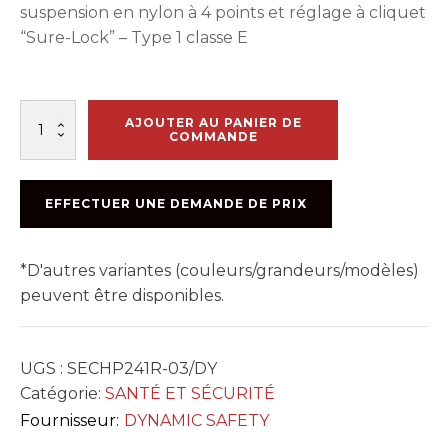
suspension en nylon à 4 points et réglage à cliquet
“Sure-Lock” – Type 1 classe E
quantité
AJOUTER AU PANIER DE
de
COMMANDE
CHAPEAU
SÉCURITÉ
ORANGE
EFFECTUER UNE DEMANDE DE PRIX
DY
*D'autres variantes (couleurs/grandeurs/modèles)
peuvent être disponibles.
UGS :
SECHP241R-03/DY
Catégorie:
SANTÉ ET SÉCURITÉ
Fournisseur:
DYNAMIC SAFETY