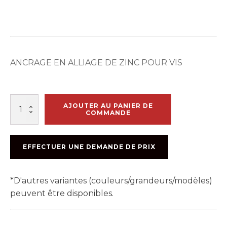
ANCRAGE EN ALLIAGE DE ZINC POUR VIS
quantité
AJOUTER AU PANIER DE
de
COMMANDE
CHEVILLE
10-
12
EFFECTUER UNE DEMANDE DE PRIX
X
1
1/2
*D'autres variantes (couleurs/grandeurs/modèles)
ZINC
peuvent être disponibles.