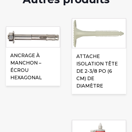
Ce
produit
Ce
a
produit
plusieurs
a
variations.
plusieurs
ANCRAGE À
ATTACHE
Les
variations.
MANCHON –
ISOLATION TÊTE
options
Les
ÉCROU
DE 2-3/8 PO (6
peuvent
options
HEXAGONAL
CM) DE
être
peuvent
DIAMÈTRE
choisies
être
sur
choisies
la
sur
page
la
du
page
produit
du