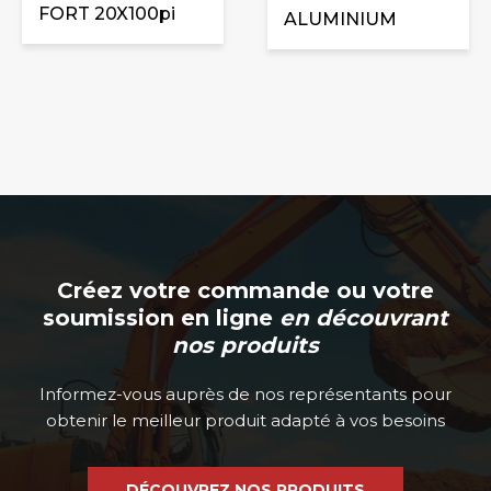
FORT 20X100pi
choisies
ALUMINIUM
sur
la
page
du
produit
Créez votre commande ou votre
soumission en ligne
en découvrant
nos produits
Informez-vous auprès de nos représentants pour
obtenir le meilleur produit adapté à vos besoins
DÉCOUVREZ NOS PRODUITS