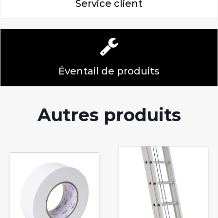
Service client
Éventail de produits
Autres produits
Ce
produit
a
plusieurs
variations.