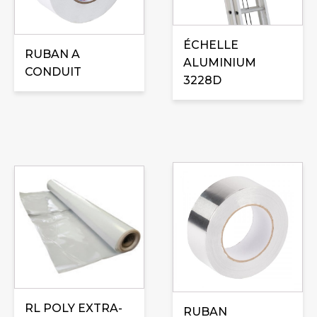
Les
options
peuvent
ÉCHELLE
être
RUBAN A
ALUMINIUM
choisies
CONDUIT
3228D
sur
la
page
du
produit
Ce
produit
a
plusieurs
variations.
Les
options
peuvent
RL POLY EXTRA-
être
RUBAN