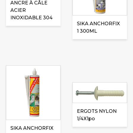
ANCRE À CÂLE
variations.
ACIER
Les
INOXIDABLE 304
options
SIKA ANCHORFIX
peuvent
1 300ML
être
choisies
sur
la
page
du
produit
ERGOTS NYLON
1/4X1po
SIKA ANCHORFIX