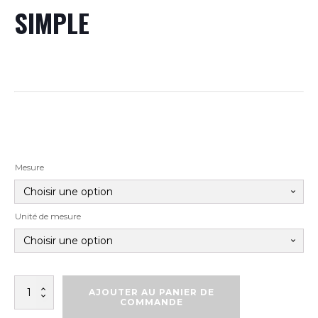
SIMPLE
Mesure
Unité de mesure
quantité
AJOUTER AU PANIER DE
de
COMMANDE
COQUILLES