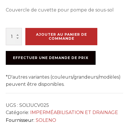
Couvercle de cuvette pour pompe de sous-sol
quantité
AJOUTER AU PANIER DE
de
COMMANDE
COUVERCLE
DE
CUVETTE
EFFECTUER UNE DEMANDE DE PRIX
ONDULÉE
*D'autres variantes (couleurs/grandeurs/modèles)
peuvent être disponibles.
UGS :
SOL1UCV025
Catégorie:
IMPERMÉABILISATION ET DRAINAGE
Fournisseur:
SOLENO