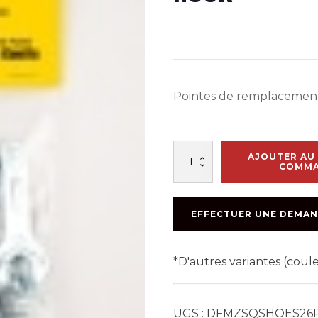
Pointes de remplacemen
quantité
AJOUTER AU 
de
COMM
CRAMPON
DE
REMPLACEMENT
EFFECTUER UNE DEMAN
ZSQSHOES
NOUR
*D'autres variantes (cou
UGS :
DFMZSQSHOES26