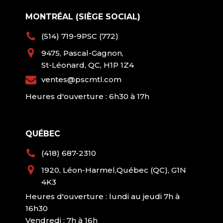
MONTRÉAL (SIÈGE SOCIAL)
(514) 719-9PSC (772)
9475, Pascal-Gagnon,
St-Léonard, QC, H1P 1Z4
ventes@pscmtl.com
Heures d'ouverture : 6h30 à 17h
QUÉBEC
(418) 687-2310
1920, Léon-Harmel,Québec (QC), G1N
4K3
Heures d'ouverture : lundi au jeudi 7h à
16h30
Vendredi : 7h à 16h