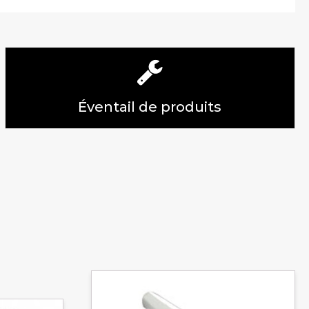
Éventail de produits
Ce
produit