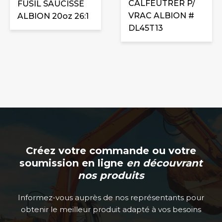
CALFEUTRER P/
FUSIL SAUCISSE
VRAC ALBION #
ALBION 20oz 26:1
DL45T13
Créez votre commande ou votre
soumission en ligne
en découvrant
nos produits
Informez-vous auprès de nos représentants pour
obtenir le meilleur produit adapté à vos besoins