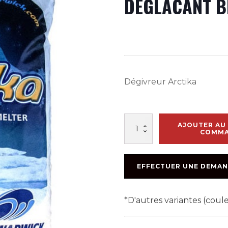
DEGLACANT BL
Dégivreur Arctika
quantité
AJOUTER AU 
de
COMM
DEGLACANT
BLEU
ARCTIKA
EFFECTUER UNE DEMAN
18KG
(63/PAL)
*D'autres variantes (cou