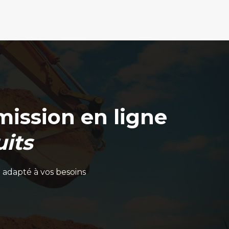
produit
ission en ligne
its
 adapté à vos besoins