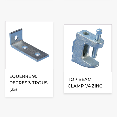
sur
sur
la
la
page
page
du
du
produit
produit
EQUERRE 90
TOP BEAM
DEGRES 3 TROUS
CLAMP 1/4 ZINC
(25)