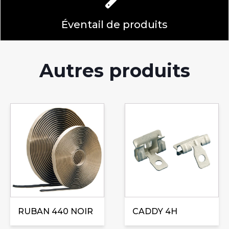
Éventail de produits
Autres produits
Ce
Ce
produit
produit
a
a
plusieurs
plusieurs
variations.
variations.
Les
Les
options
options
peuvent
peuvent
être
RUBAN 440 NOIR
être
CADDY 4H
choisies
choisies