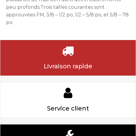
peu profonds.Trois tailles courantes sont
approuvées FM, 3/8 – 1/2 po, 1/2 – 5/8 po, et 5/8 – 78
po.
Livraison rapide
Service client