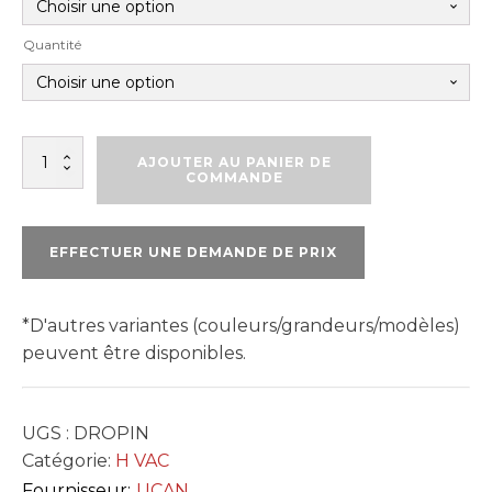
Quantité
quantité
AJOUTER AU PANIER DE
de
COMMANDE
DROP
IN
EFFECTUER UNE DEMANDE DE PRIX
*D'autres variantes (couleurs/grandeurs/modèles)
peuvent être disponibles.
UGS :
DROPIN
Catégorie:
H VAC
Fournisseur:
UCAN