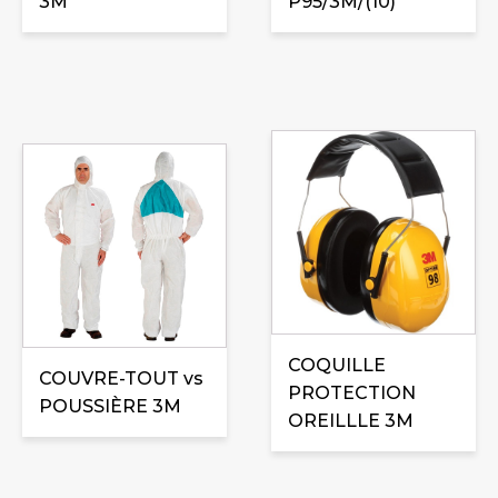
3M
P95/3M/(10)
Ce
produit
a
plusieurs
variations.
Les
options
peuvent
COQUILLE
être
COUVRE-TOUT vs
PROTECTION
choisies
POUSSIÈRE 3M
OREILLLE 3M
sur
la
page