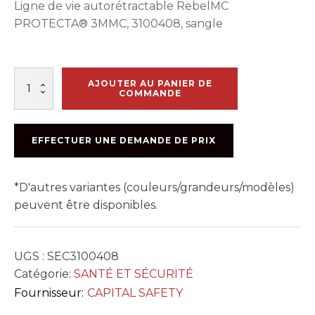
Ligne de vie autorétractable RebelMC
PROTECTA® 3MMC, 3100408, sangle
quantité
AJOUTER AU PANIER DE
de
COMMANDE
ENROULEUR-
DÉROULEUR
SIMPLE.
EFFECTUER UNE DEMANDE DE PRIX
6FT.
A/GROS
CROCHET
*D'autres variantes (couleurs/grandeurs/modèles)
peuvent être disponibles.
UGS :
SEC3100408
Catégorie:
SANTÉ ET SÉCURITÉ
Fournisseur:
CAPITAL SAFETY