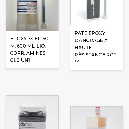
plusieurs
variations.
Les
options
peuvent
PÂTE ÉPOXY
être
EPOXY-SCEL-60
D’ANCRAGE À
choisies
M, 600 ML, LIQ.
HAUTE
sur
CORR. AMINES
RÉSISTANCE RCF
la
CL8 UN1
™
page
du
produit
Ce
produit
a