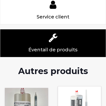
Service client
Éventail de produits
Autres produits
Ce
produit
a