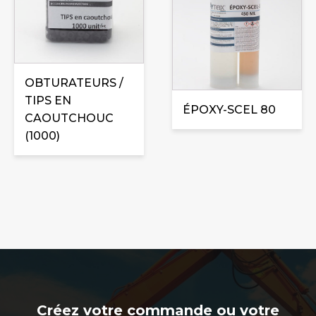
plusieurs
variations.
Les
options
peuvent
OBTURATEURS /
être
TIPS EN
ÉPOXY-SCEL 80
choisies
CAOUTCHOUC
sur
(1000)
la
page
du
produit
Créez votre commande ou votre