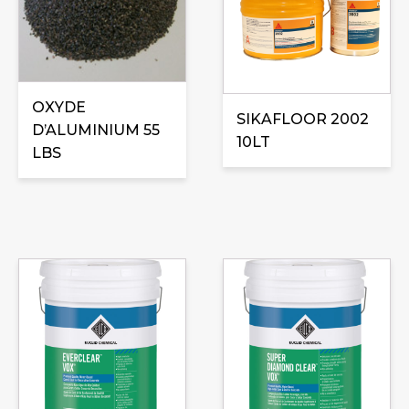
variations.
Les
options
peuvent
être
OXYDE
SIKAFLOOR 2002
choisies
D’ALUMINIUM 55
10LT
sur
LBS
la
page
du
produit