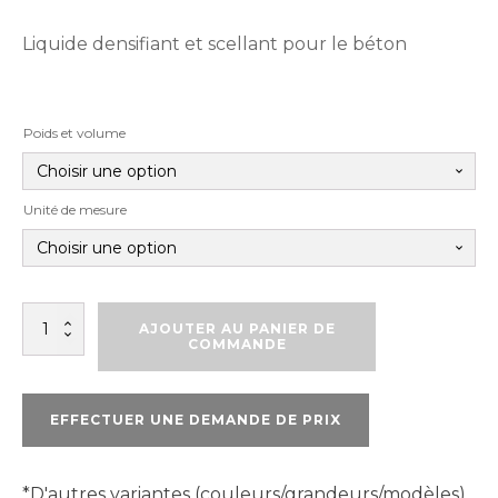
Liquide densifiant et scellant pour le béton
Poids et volume
Unité de mesure
quantité
AJOUTER AU PANIER DE
de
COMMANDE
EUCO
DIAMOND
HARD
EFFECTUER UNE DEMANDE DE PRIX
*D'autres variantes (couleurs/grandeurs/modèles)