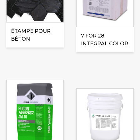
variations.
Les
options
peuvent
ÉTAMPE POUR
être
7 FOR 28
BÉTON
choisies
INTEGRAL COLOR
sur
la
page
du
produit