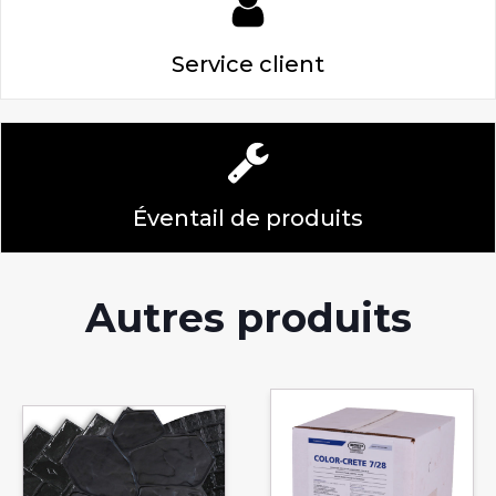
Service client
Éventail de produits
Autres produits
Ce
produit
a
plusieurs