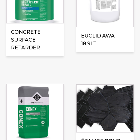
variations.
Les
options
peuvent
être
CONCRETE
EUCLID AWA
choisies
SURFACE
18.9LT
sur
RETARDER
la
page
du
produit