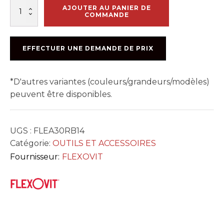
quantité
AJOUTER AU PANIER DE
de
COMMANDE
F5521
LAME
14
EFFECTUER UNE DEMANDE DE PRIX
X
3/32
X
*D'autres variantes (couleurs/grandeurs/modèles)
1po
peuvent être disponibles.
UGS :
FLEA30RB14
Catégorie:
OUTILS ET ACCESSOIRES
Fournisseur:
FLEXOVIT