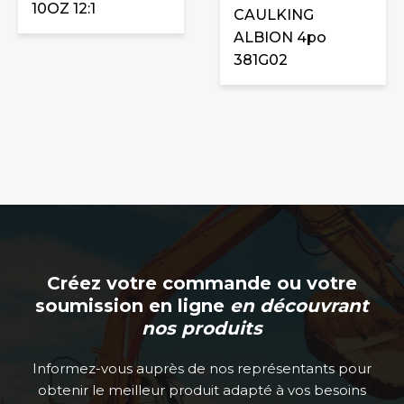
10OZ 12:1
CAULKING
ALBION 4po
381G02
Créez votre commande ou votre
soumission en ligne
en découvrant
nos produits
Informez-vous auprès de nos représentants pour
obtenir le meilleur produit adapté à vos besoins