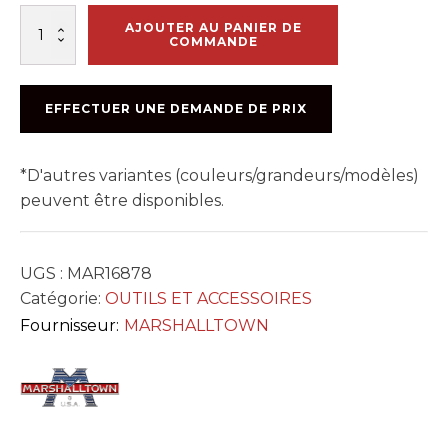
quantité
AJOUTER AU PANIER DE
de
COMMANDE
FLOTTE
MAGN.
42po
EFFECTUER UNE DEMANDE DE PRIX
X
8po
BOUT
*D'autres variantes (couleurs/grandeurs/modèles)
ROND
A/BRACKET
peuvent être disponibles.
#B42FR
UGS :
MAR16878
Catégorie:
OUTILS ET ACCESSOIRES
Fournisseur:
MARSHALLTOWN