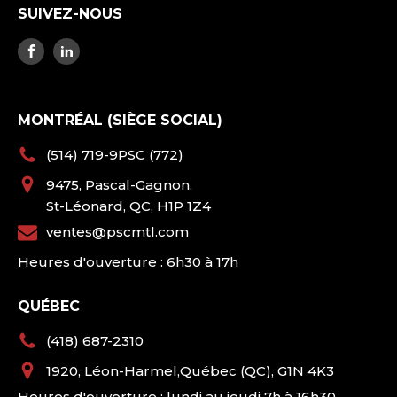
SUIVEZ-NOUS
MONTRÉAL (SIÈGE SOCIAL)
(514) 719-9PSC (772)
9475, Pascal-Gagnon,
St-Léonard, QC, H1P 1Z4
ventes@pscmtl.com
Heures d'ouverture : 6h30 à 17h
QUÉBEC
(418) 687-2310
1920, Léon-Harmel,Québec (QC), G1N 4K3
Heures d'ouverture : lundi au jeudi 7h à 16h30