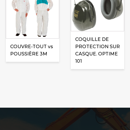
a
plusieurs
variations.
Les
options
peuvent
COQUILLE DE
être
COUVRE-TOUT vs
PROTECTION SUR
choisies
POUSSIÈRE 3M
CASQUE. OPTIME
sur
101
la
page
du
produit