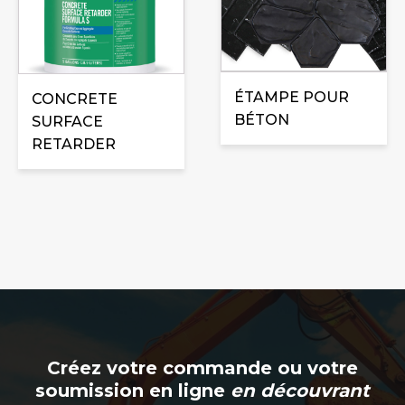
variations.
Les
options
peuvent
ÉTAMPE POUR
être
CONCRETE
BÉTON
choisies
SURFACE
sur
RETARDER
la
page
du
produit
Créez votre commande ou votre
soumission en ligne
en découvrant