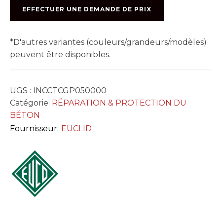
CRETE
EFFECTUER UNE DEMANDE DE PRIX
TINTABLE,
SAC
50
*D'autres variantes (couleurs/grandeurs/modèles)
LBS
peuvent être disponibles.
UGS :
INCCTCGP050000
Catégorie:
RÉPARATION & PROTECTION DU
BÉTON
Fournisseur:
EUCLID