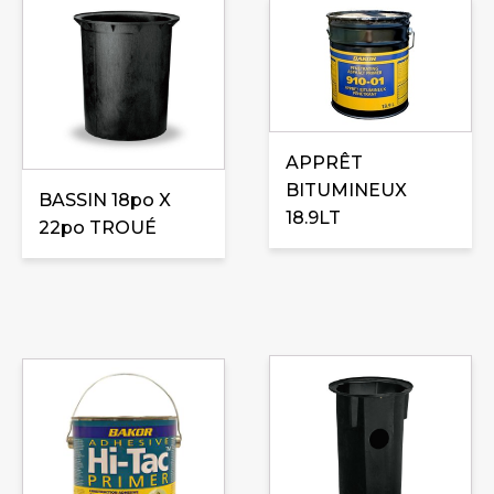
APPRÊT
BITUMINEUX
BASSIN 18po X
18.9LT
22po TROUÉ
Ce
produit
a
plusieurs
variations.