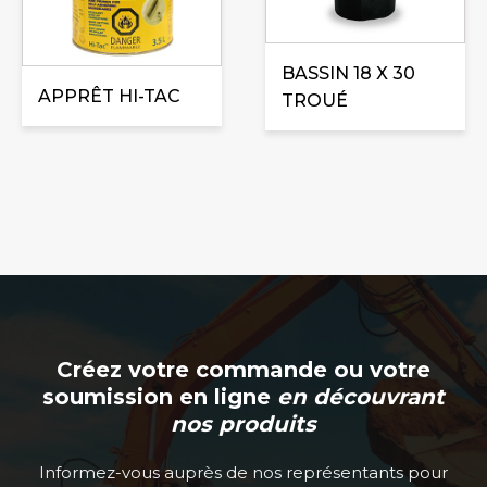
Les
options
peuvent
BASSIN 18 X 30
être
APPRÊT HI-TAC
TROUÉ
choisies
sur
la
page
du
produit
Créez votre commande ou votre
soumission en ligne
en découvrant
nos produits
Informez-vous auprès de nos représentants pour