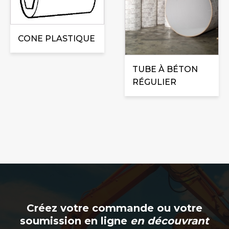
plusieurs
peuvent
variations.
être
Les
choisies
CONE PLASTIQUE
options
sur
peuvent
la
être
TUBE À BÉTON
page
choisies
RÉGULIER
du
sur
produit
la
page
du
produit
Créez votre commande ou votre
soumission en ligne
en découvrant