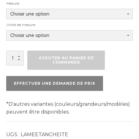
Mesure
Unité de mesure
quantité
AJOUTER AU PANIER DE
de
COMMANDE
LAME
D'ÉTANCHÉITÉ
EFFECTUER UNE DEMANDE DE PRIX
*D'autres variantes (couleurs/grandeurs/modèles)
peuvent être disponibles.
UGS :
LAMEETANCHEITE