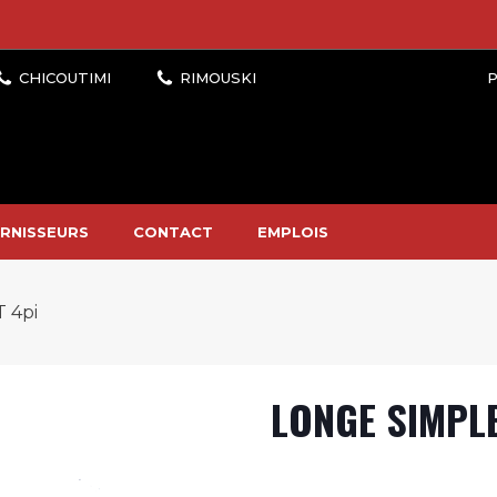
P
RNISSEURS
CONTACT
EMPLOIS
 4pi
LONGE SIMPL