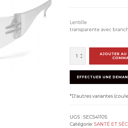
Lentille
transparente avec branch
quantité
AJOUTER AU 
de
COMM
LUNETTE
CLAIR
INTRUDER
EFFECTUER UNE DEMAN
(12PCS)
*D'autres variantes (cou
UGS :
SECS4110S
Catégorie:
SANTÉ ET SÉ