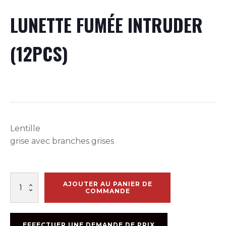
LUNETTE FUMÉE INTRUDER
(12PCS)
Lentille
grise avec branches grises
quantité
AJOUTER AU PANIER DE
de
COMMANDE
LUNETTE
FUMÉE
INTRUDER
EFFECTUER UNE DEMANDE DE PRIX