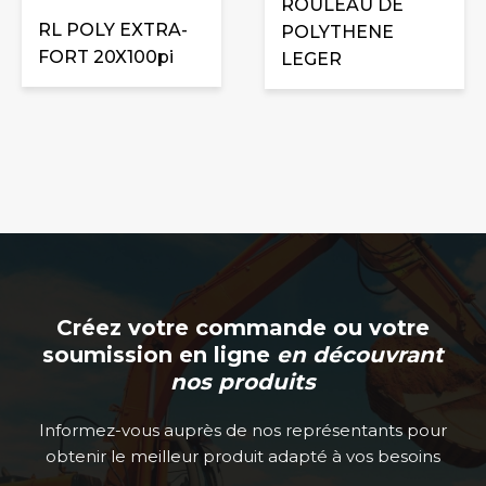
ROULEAU DE
peuvent
RL POLY EXTRA-
POLYTHENE
être
FORT 20X100pi
LEGER
choisies
sur
la
page
du
produit
Créez votre commande ou votre
soumission en ligne
en découvrant
nos produits
Informez-vous auprès de nos représentants pour
obtenir le meilleur produit adapté à vos besoins