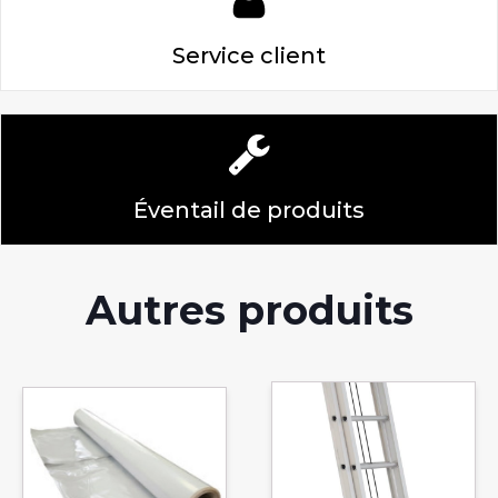
Service client
Éventail de produits
Autres produits
Ce
produit
a
plusieurs