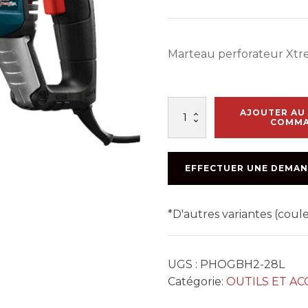
Marteau perforateur Xt
quantité
AJOUTER AU 
de
COMM
MARTEAU
XTREME
SDS
EFFECTUER UNE DEMAN
1
1/8
BULLDOG
*D'autres variantes (cou
UGS :
PHOGBH2-28L
Catégorie:
OUTILS ET AC