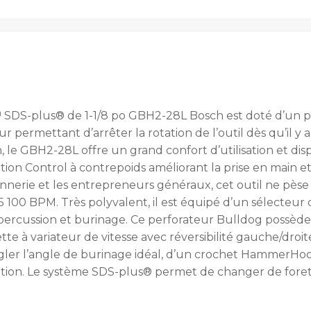
DS-plus® de 1-1/8 po GBH2-28L Bosch est doté d’un pu
permettant d’arrêter la rotation de l’outil dès qu’il y 
le GBH2-28L offre un grand confort d’utilisation et d
ion Control à contrepoids améliorant la prise en main et l
nnerie et les entrepreneurs généraux, cet outil ne pèse 
 5 100 BPM. Très polyvalent, il est équipé d’un sélecteu
percussion et burinage. Ce perforateur Bulldog possède l
e à variateur de vitesse avec réversibilité gauche/dro
ler l’angle de burinage idéal, d’un crochet HammerHoo
tion. Le système SDS-plus® permet de changer de foret 