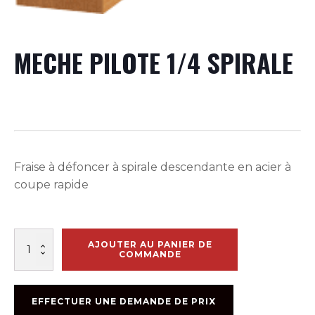
MECHE PILOTE 1/4 SPIRALE
Fraise à défoncer à spirale descendante en acier à
coupe rapide
quantité
AJOUTER AU PANIER DE
de
COMMANDE
MECHE
PILOTE
1/4
EFFECTUER UNE DEMANDE DE PRIX
SPIRALE