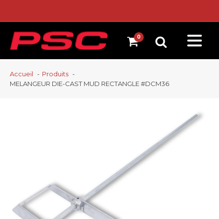
Accueil
Produits
MELANGEUR DIE-CAST MUD RECTANGLE #DCM36