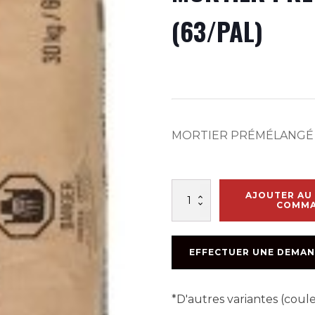
(63/PAL)
MORTIER PRÉMÉLANGÉ
quantité
AJOUTER AU 
de
COMM
MORTIER
PRÉ-
MÉLANGÉ
EFFECTUER UNE DEMAN
TYPE
N
30KG
*D'autres variantes (cou
(63/PAL)