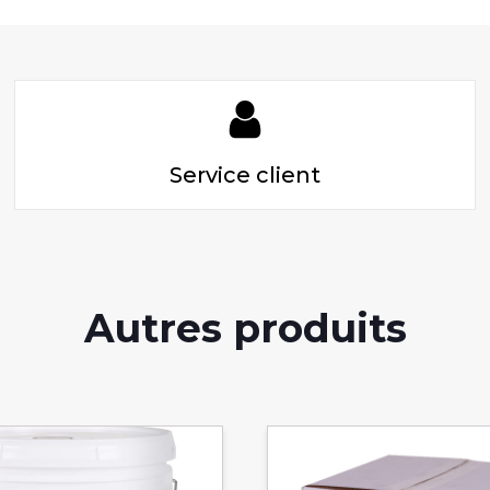
Service client
Autres produits
Ce
produit