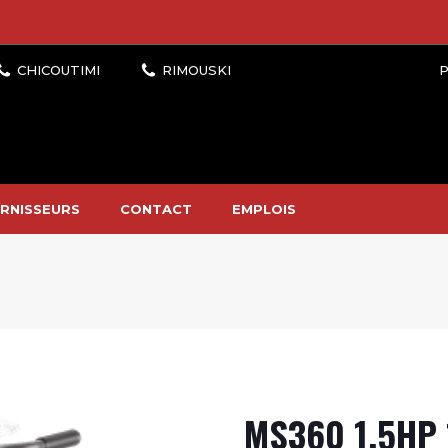
P
RNISSEURS
CONTACT
EMPLOIS
MS360 1.5HP 