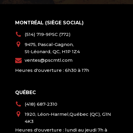
MONTRÉAL (SIÈGE SOCIAL)
(514) 719-9PSC (772)
9475, Pascal-Gagnon,
St-Léonard, QC, H1P 1Z4
ventes@pscmtl.com
Heures d'ouverture : 6h30 à 17h
QUÉBEC
(418) 687-2310
1920, Léon-Harmel,Québec (QC), G1N
4K3
Heures d'ouverture : lundi au jeudi 7h à