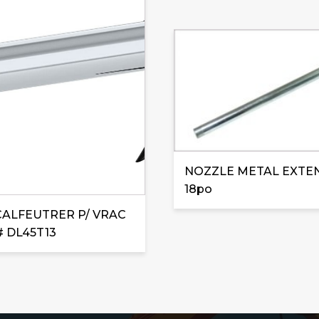
NOZZLE METAL EXTE
18po
 CALFEUTRER P/ VRAC
# DL45T13