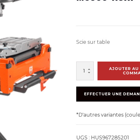
Scie sur table
quantité
AJOUTER AU 
de
COMM
MS360
1.5HP
115V
EFFECTUER UNE DEMAN
60HZ
*D'autres variantes (cou
UGS :
HUS967285201