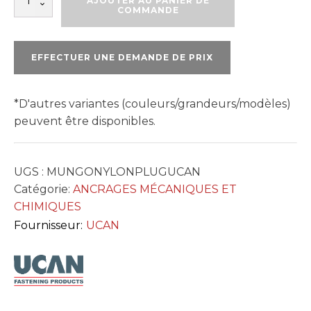
AJOUTER AU PANIER DE
de
COMMANDE
MUNGO
NYLON
PLUG
EFFECTUER UNE DEMANDE DE PRIX
*D'autres variantes (couleurs/grandeurs/modèles)
peuvent être disponibles.
UGS :
MUNGONYLONPLUGUCAN
Catégorie:
ANCRAGES MÉCANIQUES ET
CHIMIQUES
Fournisseur:
UCAN