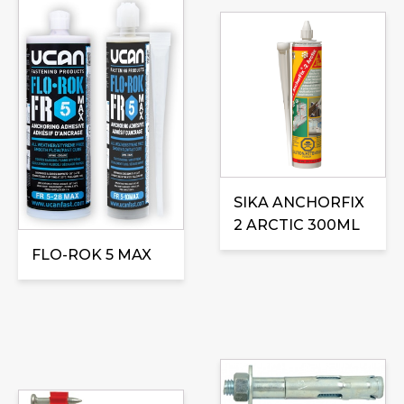
produit
a
plusieurs
variations.
Les
options
peuvent
être
choisies
SIKA ANCHORFIX
sur
2 ARCTIC 300ML
la
FLO-ROK 5 MAX
page
du
produit
Ce
produit
Ce