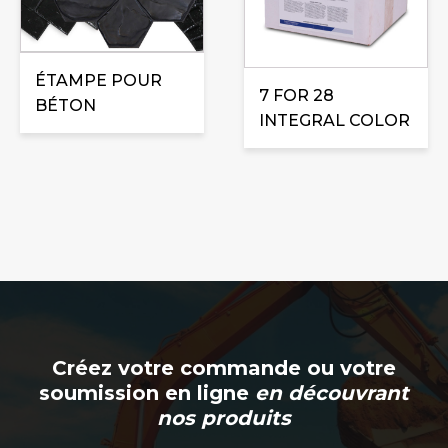
Les
options
peuvent
ÉTAMPE POUR
être
7 FOR 28
BÉTON
choisies
INTEGRAL COLOR
sur
la
page
du
produit
Créez votre commande ou votre
soumission en ligne
en découvrant
nos produits