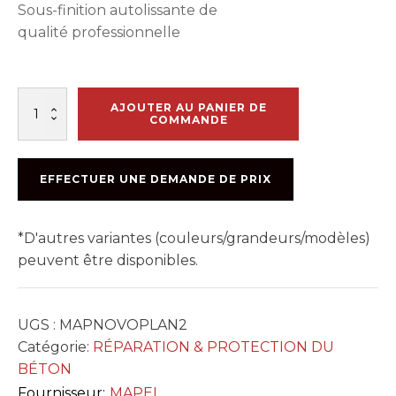
Sous-finition autolissante de
qualité professionnelle
quantité
AJOUTER AU PANIER DE
de
COMMANDE
NOVOPLAN
2
PLUS
EFFECTUER UNE DEMANDE DE PRIX
22.7KG
*D'autres variantes (couleurs/grandeurs/modèles)
peuvent être disponibles.
UGS :
MAPNOVOPLAN2
Catégorie:
RÉPARATION & PROTECTION DU
BÉTON
Fournisseur:
MAPEI