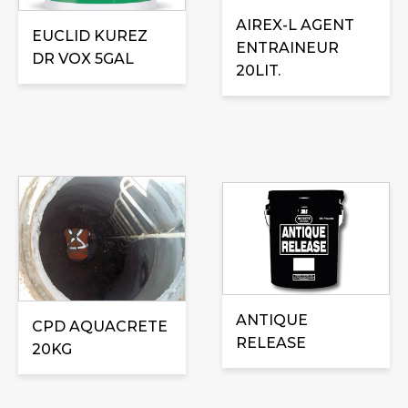
AIREX-L AGENT
EUCLID KUREZ
ENTRAINEUR
DR VOX 5GAL
20LIT.
Ce
produit
a
plusieurs
variations.
Les
ANTIQUE
CPD AQUACRETE
options
RELEASE
20KG
peuvent
être
choisies