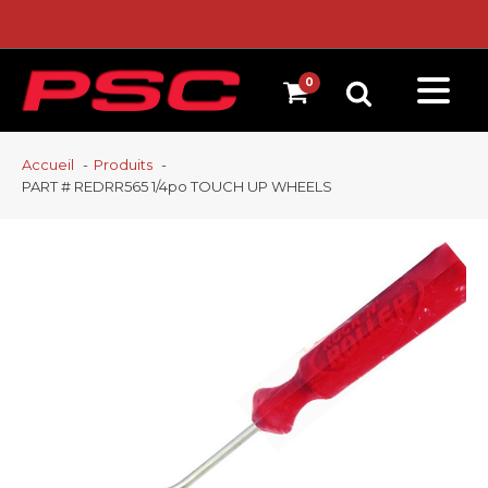
Accueil
Produits
PART # REDRR565 1/4po TOUCH UP WHEELS