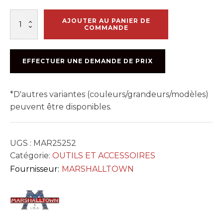
quantité
AJOUTER AU PANIER DE
de
COMMANDE
PART
#
REDRR565
EFFECTUER UNE DEMANDE DE PRIX
1/4po
TOUCH
UP
*D'autres variantes (couleurs/grandeurs/modèles)
WHEELS
peuvent être disponibles.
UGS :
MAR25252
Catégorie:
OUTILS ET ACCESSOIRES
Fournisseur:
MARSHALLTOWN