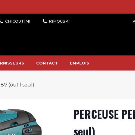
P
RNISSEURS
CONTACT
EMPLOIS
 (outil seul)
PERCEUSE PER
seul)