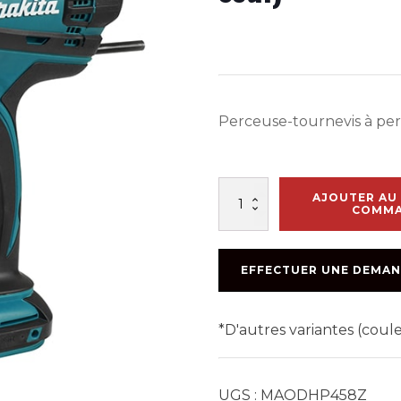
Perceuse-tournevis à perc
quantité
AJOUTER AU 
de
COMM
PERCEUSE
PERCUSSION
1/2po
EFFECTUER UNE DEMAN
18V
(outil
seul)
*D'autres variantes (cou
UGS :
MAODHP458Z