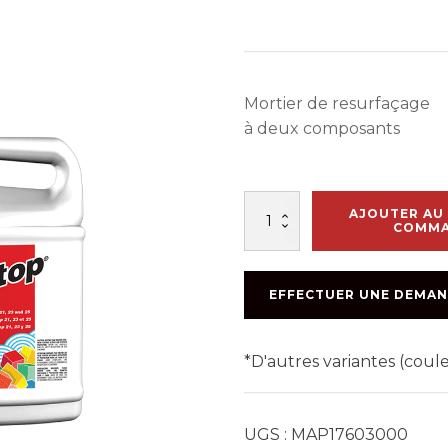
Mortier de resurfaçage
à deux composants
quantité
AJOUTER AU 
de
COMM
PLANITOP
25
25.9KG
EFFECTUER UNE DEMAN
PART
A
*D'autres variantes (cou
UGS :
MAP17603000