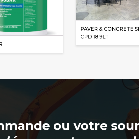
PAVER & CONCRETE S
CPD 18.9LT
R
mmande ou votre soum